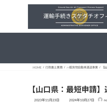
コ
ナ
ン
ビ
テ
ゲ
ン
ー
ツ
シ
へ
ョ
ス
ン
キ
に
ッ
移
プ
動
HOME
行政書士業務
一般貨物自動車運送事業
【
【山口県：最短申請】
最
2023年11月23日
2024年10月27日
no
終