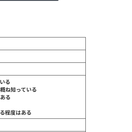
いる
r概ね知っている
はある
ある程度はある