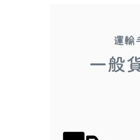
更
新
日
時
: