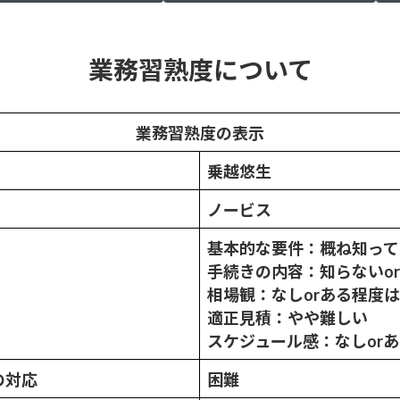
業務習熟度について
業務習熟度の表示
乗越
悠生
ノービス
基本的な要件：概ね知って
手続きの内容：知らないo
相場観：なしorある程度
適正見積：やや難しい
スケジュール感：なしor
の対応
困難