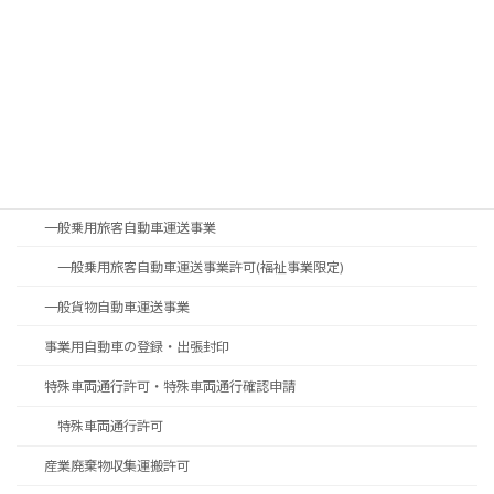
法令別
貨物自動車運送事業法
道路運送法
道路運送車両法
行政書士業務
一般乗用旅客自動車運送事業
一般乗用旅客自動車運送事業許可(福祉事業限定)
一般貨物自動車運送事業
事業用自動車の登録・出張封印
特殊車両通行許可・特殊車両通行確認申請
特殊車両通行許可
産業廃棄物収集運搬許可