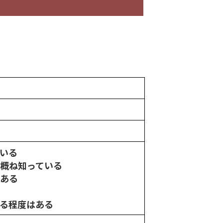
いる
r概ね知っている
はある
ある程度はある