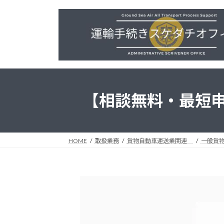
コ
ナ
ン
ビ
テ
ゲ
ン
ー
ツ
シ
へ
ョ
ス
ン
キ
に
【相談無料・最短申
ッ
移
プ
動
HOME
取扱業務
貨物自動車運送業関連
一般貨物