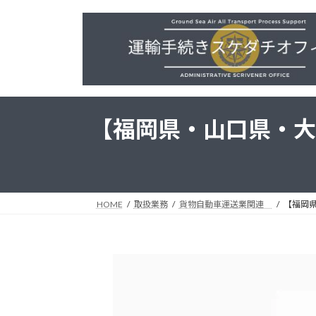
コ
ナ
ン
ビ
テ
ゲ
ン
ー
ツ
シ
へ
ョ
ス
ン
【福岡県・山口県・大
キ
に
ッ
移
プ
動
HOME
取扱業務
貨物自動車運送業関連
【福岡