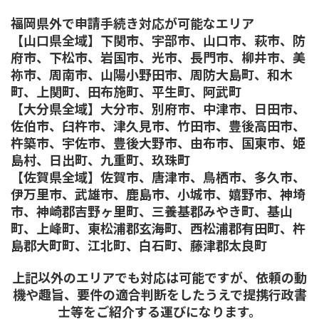
福岡県外で申請手続き対応が可能なエリア
【山口県全域】下関市、宇部市、山口市、萩市、防
府市、下松市、岩国市、光市、長門市、柳井市、美
祢市、周南市、山陽小野田市、周防大島町、和木
町、上関町、田布施町、平生町、阿武町
【大分県全域】
大分市、別府市、中津市、日田市、
佐伯市、臼杵市、津久見市、竹田市、豊後高田市、
杵築市、宇佐市、豊後大野市、由布市、国東市、姫
島村、日出町、九重町、玖珠町
【佐賀県全域】
佐賀市、唐津市、鳥栖市、多久市、
伊万里市、武雄市、鹿島市、小城市、嬉野市、神埼
市、神崎郡吉野ヶ里町、三養基郡みやき町、基山
町、上峰町、東松浦郡玄海町、西松浦郡有田町、杵
島郡大町町、江北町、白石町、藤津郡太良町
上記以外のエリアでも対応は可能ですが、依頼の動
機や趣旨、要件の適合判断をしたうえで提携行政書
士等をご紹介する運びになります。