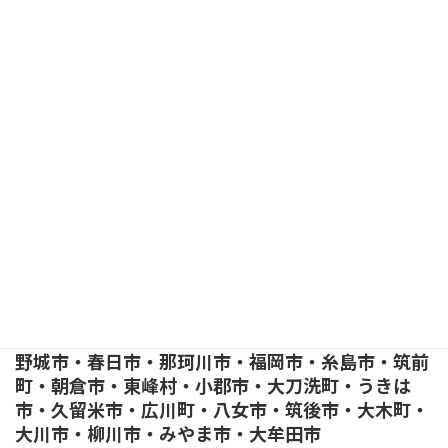
県・福井県・山梨県・長野県・岐阜県・静岡県・愛
知県三重県・滋賀県・京都府・大阪府・兵庫県・奈
良県・和歌山県・鳥取県・島根県・岡山県・広島
県・山口県・徳島県・香川県・愛媛県・高知県・福
岡県・佐賀県・長崎県・熊本県・大分県・宮崎県・
鹿児島県・沖縄県
【福岡県全域】
北九州市・芦屋町・水巻町・中間市・遠賀町・岡垣
町・苅田町・みやこ町・行橋市・築上町・豊前市・
吉富町・上毛町・鞍手町・直方市・福智町・香春
町・糸田町・田川市・大任町・赤村・添田町・川崎
町・嘉麻市・桂川町・飯塚市・小竹町・宮若市・宗
像市・福津市・古賀市・新宮町・久山町・粕屋町・
須恵町・志免町・宇美町・太宰府市・筑紫野市・大
野城市・春日市・那珂川市・福岡市・糸島市・筑前
町・朝倉市・東峰村・小郡市・大刀洗町・うきは
市・久留米市・広川町・八女市・筑後市・大木町・
大川市・柳川市・みやま市・大牟田市